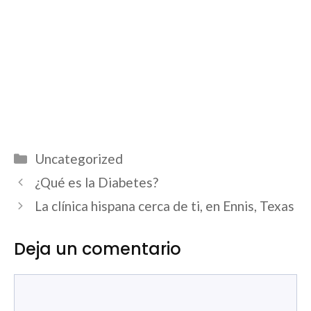
Categorías
Uncategorized
Navegación
¿Qué es la Diabetes?
de
La clínica hispana cerca de ti, en Ennis, Texas
entradas
Deja un comentario
Comentario