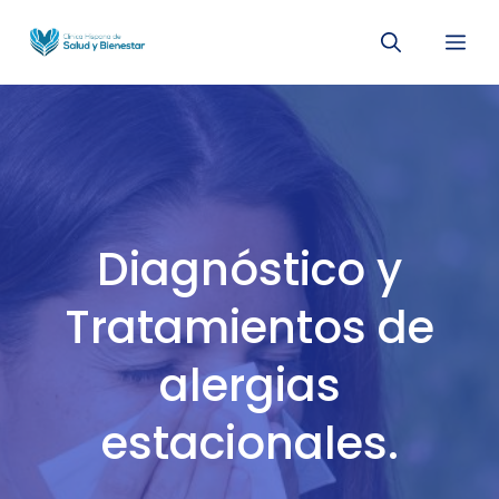
Saltar
Me
al
contenido
Diagnóstico y
Tratamientos de
alergias
estacionales.