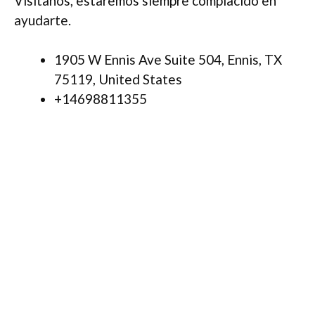
Visítanos, estaremos siempre complacido en
ayudarte.
1905 W Ennis Ave Suite 504, Ennis, TX
75119, United States
+14698811355