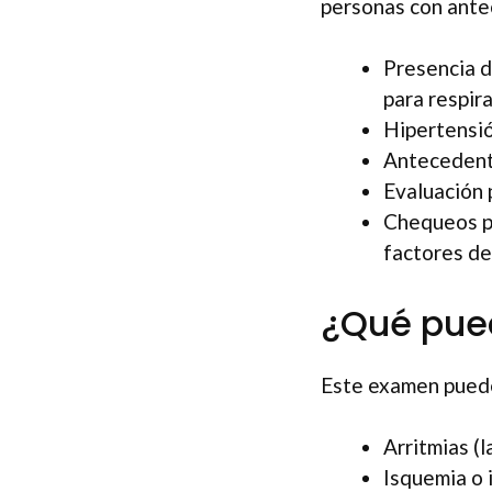
personas con antec
Presencia d
para respira
Hipertensió
Antecedent
Evaluación 
Chequeos pr
factores de
¿Qué pue
Este examen puede
Arritmias (l
Isquemia o 