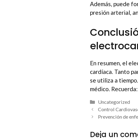
Además, puede form
presión arterial, a
Conclusió
electroc
En resumen, el ele
cardíaca. Tanto pa
se utiliza a tiempo
médico. Recuerda:
Categorías
Uncategorized
Navegación
Control Cardiovasc
de
Prevención de enfe
entradas
Deja un com